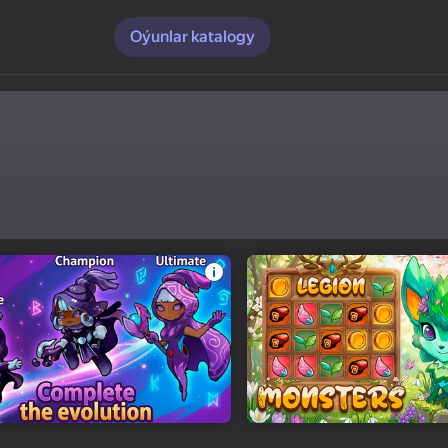
Oýunlar katalogy