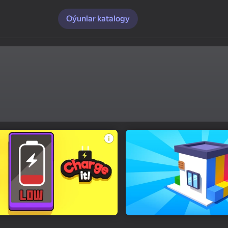
Oýunlar katalogy