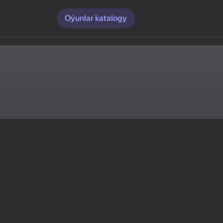
Oýunlar katalogy