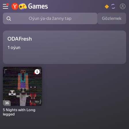
Gözlemek
Oýun ýa-da žanny tap
ODAFresh
1
oýun
16+
36
5 Nights with Long
legged