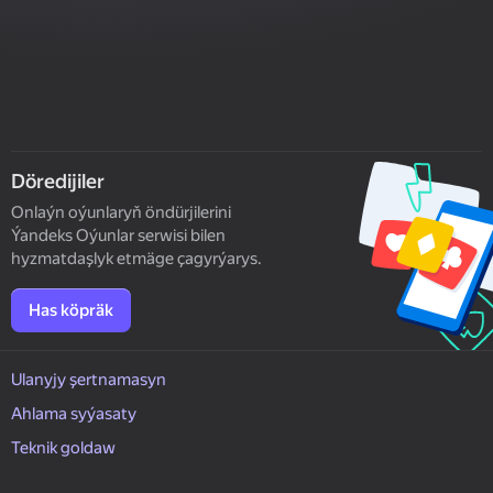
Döredijiler
Onlaýn oýunlaryň öndürjilerini
Ýandeks Oýunlar serwisi bilen
hyzmatdaşlyk etmäge çagyrýarys.
Has köpräk
Ulanyjy şertnamasyn
Ahlama syýasaty
Teknik goldaw