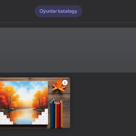
Oýunlar katalogy