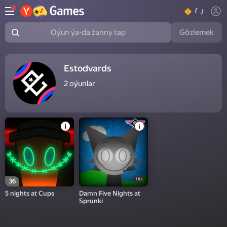
Gözlemek
Oýun ýa-da žanny tap
Estodvards
2
oýunlar
18+
36
5 nights at Cups
Damn Five Nights at
Sprunki