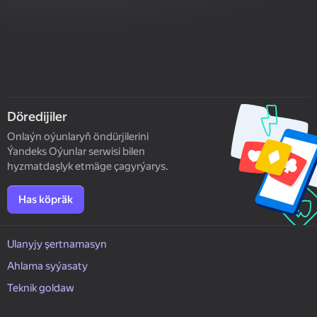
Döredijiler
Onlaýn oýunlaryň öndürjilerini
Ýandeks Oýunlar serwisi bilen
hyzmatdaşlyk etmäge çagyrýarys.
Has köpräk
Ulanyjy şertnamasyn
Ahlama syýasaty
Teknik goldaw