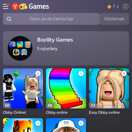
Gözlemek
Oýun ýa-da žanny tap
Bozility Games
5
oýunlary
68
66
53
Obby Online!
Obby online
Easy Obby online