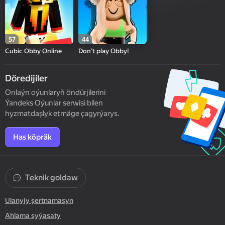
57
44
Cubic Obby Online
Don't play Obby!
Döredijiler
Onlaýn oýunlaryň öndürjilerini
Ýandeks Oýunlar serwisi bilen
hyzmatdaşlyk etmäge çagyrýarys.
Has köpräk
Teknik goldaw
Ulanyjy şertnamasyn
Ahlama syýasaty