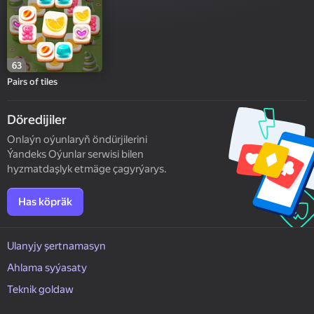
63
Pairs of tiles
Döredijiler
Onlaýn oýunlaryň öndürjilerini
Ýandeks Oýunlar serwisi bilen
hyzmatdaşlyk etmäge çagyrýarys.
Has köpräk
Ulanyjy şertnamasyn
Ahlama syýasaty
Teknik goldaw