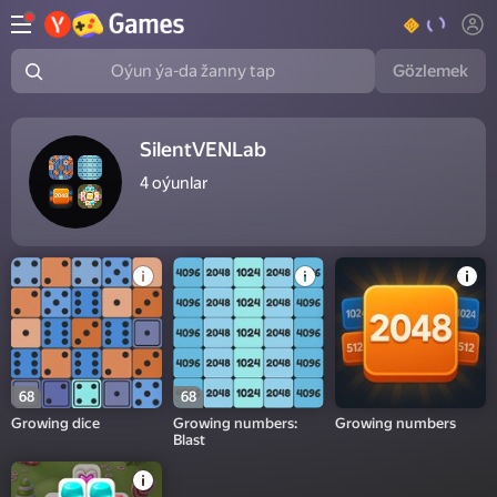
Gözlemek
Oýun ýa-da žanny tap
SilentVENLab
4
oýunlar
68
68
Growing dice
Growing numbers:
Growing numbers
Blast