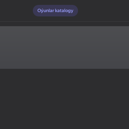
Oýunlar katalogy