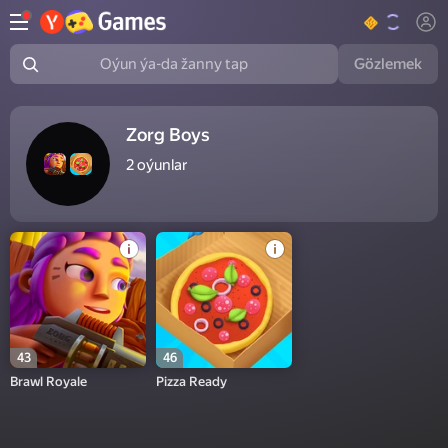
Gözlemek
Oýun ýa-da žanny tap
Zorg Boys
2
oýunlar
43
46
Brawl Royale
Pizza Ready