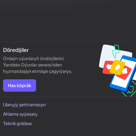
Döredijiler
Onlaýn oýunlaryň öndürjilerini
Ýandeks Oýunlar serwisi bilen
hyzmatdaşlyk etmäge çagyrýarys.
Has köpräk
Ulanyjy şertnamasyn
Ahlama syýasaty
Teknik goldaw