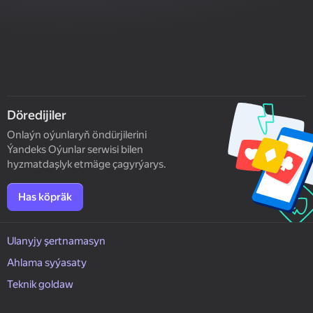
Döredijiler
Onlaýn oýunlaryň öndürjilerini
Ýandeks Oýunlar serwisi bilen
hyzmatdaşlyk etmäge çagyrýarys.
Has köpräk
Ulanyjy şertnamasyn
Ahlama syýasaty
Teknik goldaw