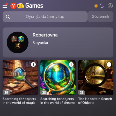
Gözlemek
Oýun ýa-da žanny tap
Robertovna
3
oýunlar
39
38
38
Searching for objects
Searching for objects
The Hobbit: In Search
in the world of magic
in the world of dreams
of Objects