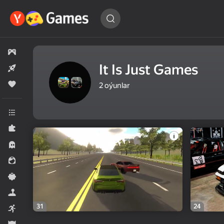
Oýuny
tap…
Hemme oýunlar
It Is Just Games
Täze
Meşhur
2
oýunlar
Hemme kategoriýalar
Puzzlelar©
Horrorlar
Gyzykly oýunlar
Ýönekeý
Simeleýatorlar
31
24
Arcadalar