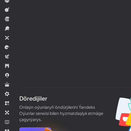
Огланлар үчүн
Hereket
Ykdysady
Sport
Iki adam üçin
Ýaryş
Baýramçylyk
Strategiýalar
.io Oýunlar
Rol oýunlary
Meadcore
Döredijiler
Üç hatda
Onlaýn oýunlaryň öndürjilerini Ýandeks
Stolüstinde oýnalýan oýunlar
Oýunlar serwisi bilen hyzmatdaşlyk etmäge
çagyrýarys.
Romanlar