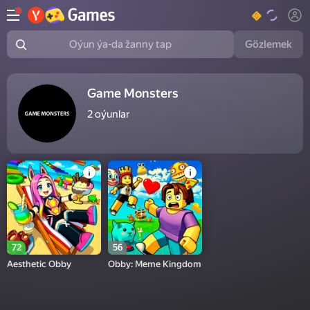
Gözlemek
Oýun ýa-da žanny tap
Game Monsters
2
oýunlar
72
56
Aesthetic Obby
Obby: Meme Kingdom