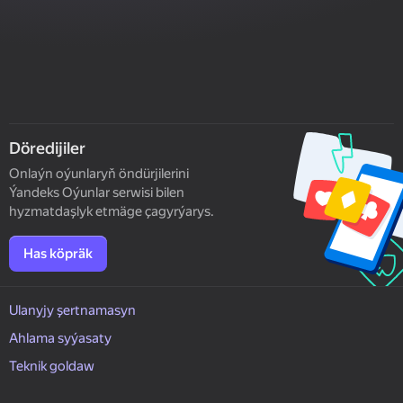
Döredijiler
Onlaýn oýunlaryň öndürjilerini
Ýandeks Oýunlar serwisi bilen
hyzmatdaşlyk etmäge çagyrýarys.
Has köpräk
Ulanyjy şertnamasyn
Ahlama syýasaty
Teknik goldaw