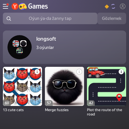
Gözlemek
Oýun ýa-da žanny tap
longsoft
3
oýunlar
60
57
42
13 cute cats
Merge fuzzies
Plot the route of the
road