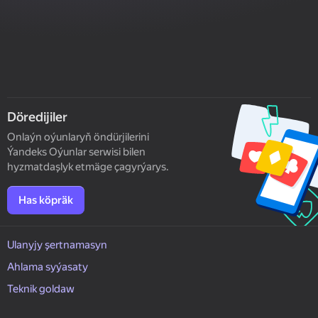
Döredijiler
Onlaýn oýunlaryň öndürjilerini
Ýandeks Oýunlar serwisi bilen
hyzmatdaşlyk etmäge çagyrýarys.
Has köpräk
Ulanyjy şertnamasyn
Ahlama syýasaty
Teknik goldaw