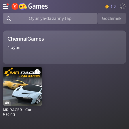
Gözlemek
Oýun ýa-da žanny tap
ChennaiGames
1
oýun
48
MR RACER - Car
Racing