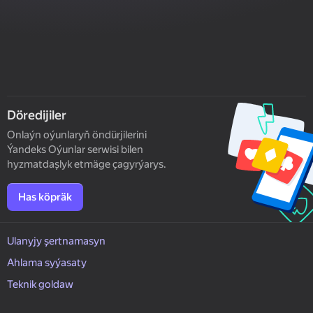
Döredijiler
Onlaýn oýunlaryň öndürjilerini
Ýandeks Oýunlar serwisi bilen
hyzmatdaşlyk etmäge çagyrýarys.
Has köpräk
Ulanyjy şertnamasyn
Ahlama syýasaty
Teknik goldaw