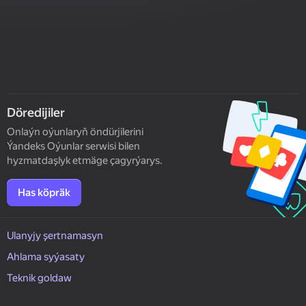
Döredijiler
Onlaýn oýunlaryň öndürjilerini
Ýandeks Oýunlar serwisi bilen
hyzmatdaşlyk etmäge çagyrýarys.
Has köpräk
Ulanyjy şertnamasyn
Ahlama syýasaty
Teknik goldaw