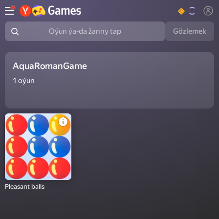
Gözlemek
Oýun ýa-da žanny tap
AquaRomanGame
1
oýun
Pleasant balls