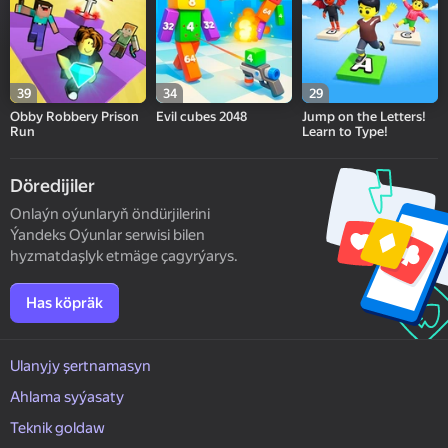
39
34
29
Obby Robbery Prison
Evil cubes 2048
Jump on the Letters!
Run
Learn to Type!
Döredijiler
Onlaýn oýunlaryň öndürjilerini
Ýandeks Oýunlar serwisi bilen
hyzmatdaşlyk etmäge çagyrýarys.
Has köpräk
Ulanyjy şertnamasyn
Ahlama syýasaty
Teknik goldaw