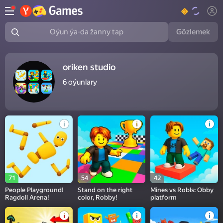
Gözlemek
Oýun ýa-da žanny tap
oriken studio
6
oýunlary
71
54
42
People Playground!
Stand on the right
Mines vs Robls: Obby
Ragdoll Arena!
color, Robby!
platform