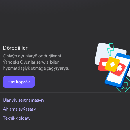
Döredijiler
Onlaýn oýunlaryň öndürjilerini
Ýandeks Oýunlar serwisi bilen
hyzmatdaşlyk etmäge çagyrýarys.
Has köpräk
Ulanyjy şertnamasyn
Ahlama syýasaty
Teknik goldaw