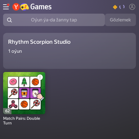
Gözlemek
Oýun ýa-da žanny tap
Rhythm Scorpion Studio
1
oýun
62
Match Pairs: Double
Turn