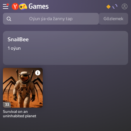
Gözlemek
Oýun ýa-da žanny tap
SnailBee
1
oýun
33
Survival on an
uninhabited planet