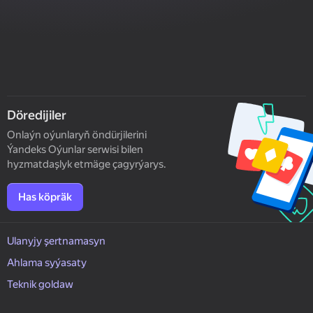
Döredijiler
Onlaýn oýunlaryň öndürjilerini
Ýandeks Oýunlar serwisi bilen
hyzmatdaşlyk etmäge çagyrýarys.
Has köpräk
Ulanyjy şertnamasyn
Ahlama syýasaty
Teknik goldaw