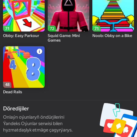
71
72
71
Obby: Easy Parkour
Squid Game: Mini
Noob: Obby on a Bike
Games
48
Dead Rails
Döredijiler
Onlaýn oýunlaryň öndürjilerini
Ýandeks Oýunlar serwisi bilen
hyzmatdaşlyk etmäge çagyrýarys.