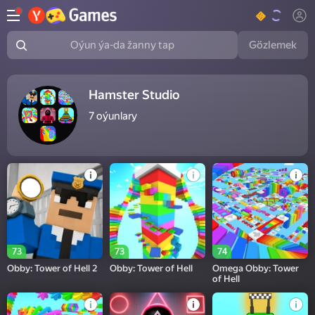
Gözlemek
Oýun ýa-da žanny tap
Hamster Studio
7
oýunlary
73
73
74
Obby: Tower of Hell 2
Obby: Tower of Hell
Omega Obby: Tower
of Hell