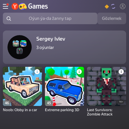
Gözlemek
Oýun ýa-da žanny tap
Sergey Ivlev
3
oýunlar
16+
46
45
Noob: Obby in a car
Extreme parking 3D
Last Survivors:
Zombie Attack