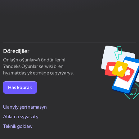
Döredijiler
Onlaýn oýunlaryň öndürjilerini
Ýandeks Oýunlar serwisi bilen
hyzmatdaşlyk etmäge çagyrýarys.
Has köpräk
Ulanyjy şertnamasyn
Ahlama syýasaty
Teknik goldaw