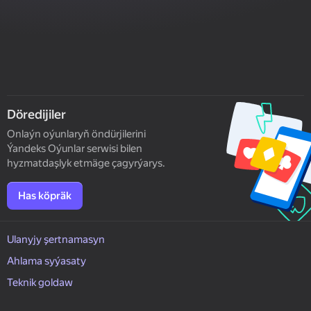
Döredijiler
Onlaýn oýunlaryň öndürjilerini
Ýandeks Oýunlar serwisi bilen
hyzmatdaşlyk etmäge çagyrýarys.
Has köpräk
Ulanyjy şertnamasyn
Ahlama syýasaty
Teknik goldaw