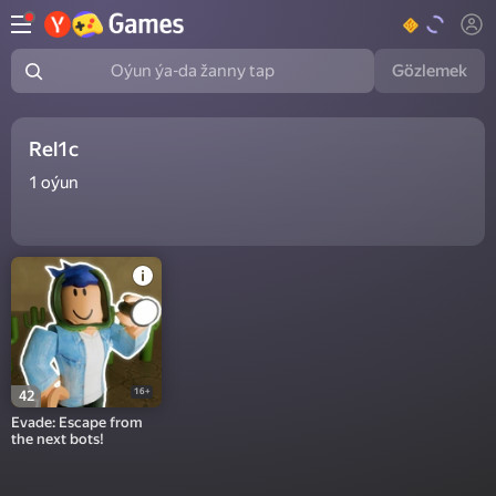
Gözlemek
Oýun ýa-da žanny tap
Rel1c
1
oýun
16+
42
Evade: Escape from
the next bots!