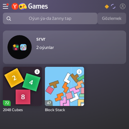
Gözlemek
Oýun ýa-da žanny tap
srvr
2
oýunlar
72
47
2048 Cubes
Block Stack