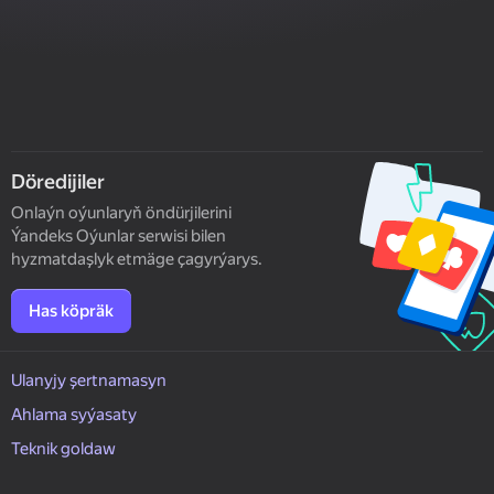
Döredijiler
Onlaýn oýunlaryň öndürjilerini
Ýandeks Oýunlar serwisi bilen
hyzmatdaşlyk etmäge çagyrýarys.
Has köpräk
Ulanyjy şertnamasyn
Ahlama syýasaty
Teknik goldaw