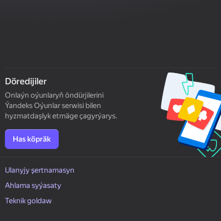
Döredijiler
Onlaýn oýunlaryň öndürjilerini
Ýandeks Oýunlar serwisi bilen
hyzmatdaşlyk etmäge çagyrýarys.
Has köpräk
Ulanyjy şertnamasyn
Ahlama syýasaty
Teknik goldaw