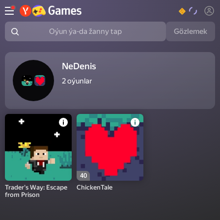
Gözlemek
Oýun ýa-da žanny tap
NeDenis
2
oýunlar
40
Trader's Way: Escape
ChickenTale
from Prison