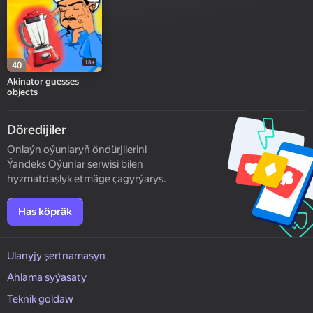
18+
40
Akinator guesses
objects
Döredijiler
Onlaýn oýunlaryň öndürjilerini
Ýandeks Oýunlar serwisi bilen
hyzmatdaşlyk etmäge çagyrýarys.
Has köpräk
Ulanyjy şertnamasyn
Ahlama syýasaty
Teknik goldaw