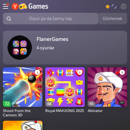
Gözlemek
Oýun ýa-da žanny tap
FlanerGames
4
oýunlar
18+
72
68
65
Shoot From the
Royal MAHJONG 2025
Akinator
Cannon 3D