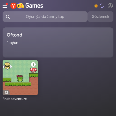
Gözlemek
Oýun ýa-da žanny tap
Oftond
1
oýun
42
Fruit adventure