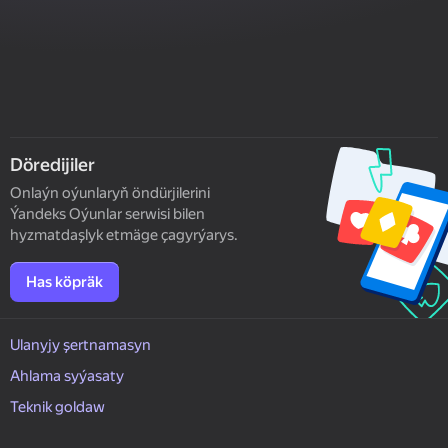
Döredijiler
Onlaýn oýunlaryň öndürjilerini
Ýandeks Oýunlar serwisi bilen
hyzmatdaşlyk etmäge çagyrýarys.
Has köpräk
Ulanyjy şertnamasyn
Ahlama syýasaty
Teknik goldaw