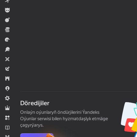
Arcadalar
Огланлар үчүн
Hereket
Ykdysady
Ýaryş
Sport
Iki adam üçin
Baýramçylyk
Strategiýalar
.io Oýunlar
Meadcore
Döredijiler
Rol oýunlary
Onlaýn oýunlaryň öndürjilerini Ýandeks
Üç hatda
Oýunlar serwisi bilen hyzmatdaşlyk etmäge
çagyrýarys.
Romanlar