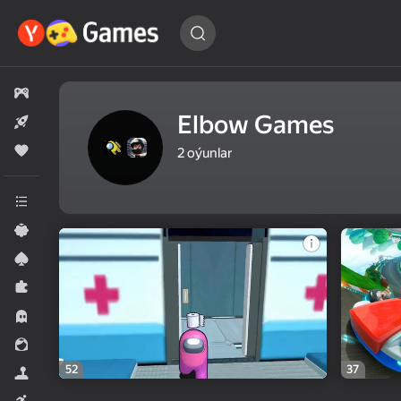
Oýuny
tap…
Hemme oýunlar
Elbow Games
Täze
Meşhur
2
oýunlar
Hemme kategoriýalar
Ýönekeý
Kart oýunlary
Puzzlelar©
Horrorlar
Gyzykly oýunlar
52
37
Simeleýatorlar