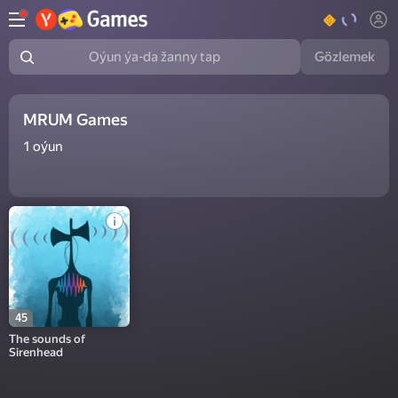
Gözlemek
Oýun ýa-da žanny tap
MRUM Games
1
oýun
45
The sounds of
Sirenhead