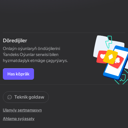
Döredijiler
Onlaýn oýunlaryň öndürjilerini
Ýandeks Oýunlar serwisi bilen
hyzmatdaşlyk etmäge çagyrýarys.
Has köpräk
Teknik goldaw
Ulanyjy şertnamasyn
Ahlama syýasaty