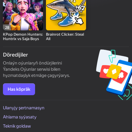
28
KPop Demon Hunters:
Brainrot Clicker: Steal
Huntrix vs Saja Boys
All
Döredijiler
Onlaýn oýunlaryň öndürjilerini
Ýandeks Oýunlar serwisi bilen
hyzmatdaşlyk etmäge çagyrýarys.
Has köpräk
Ulanyjy şertnamasyn
Ahlama syýasaty
Teknik goldaw