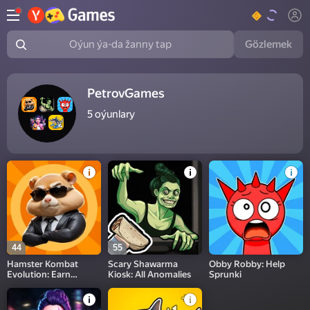
Gözlemek
Oýun ýa-da žanny tap
PetrovGames
5
oýunlary
44
55
Hamster Kombat
Scary Shawarma
Obby Robby: Help
Evolution: Earn
Kiosk: All Anomalies
Sprunki
Hamster