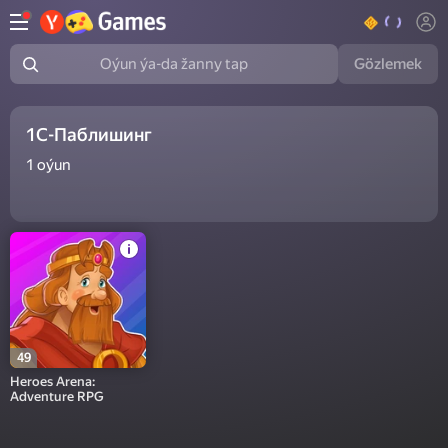
Gözlemek
Oýun ýa-da žanny tap
1С-Паблишинг
1
oýun
49
Heroes Arena:
Adventure RPG