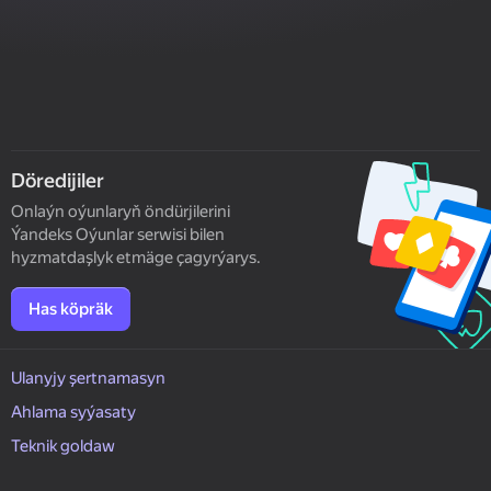
Döredijiler
Onlaýn oýunlaryň öndürjilerini
Ýandeks Oýunlar serwisi bilen
hyzmatdaşlyk etmäge çagyrýarys.
Has köpräk
Ulanyjy şertnamasyn
Ahlama syýasaty
Teknik goldaw