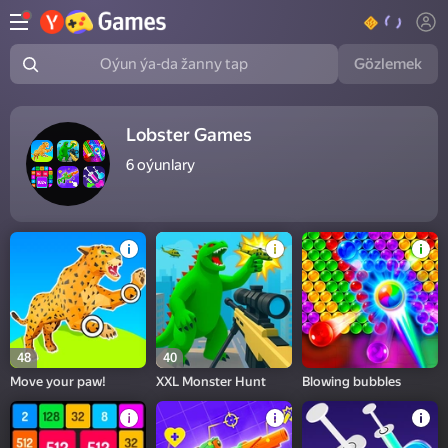
Gözlemek
Oýun ýa-da žanny tap
Lobster Games
6
oýunlary
48
40
Move your paw!
XXL Monster Hunt
Blowing bubbles