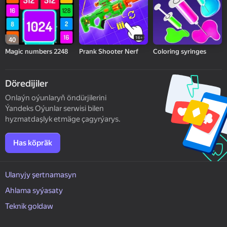
16+
40
Magic numbers 2248
Prank Shooter Nerf
Coloring syringes
Döredijiler
Onlaýn oýunlaryň öndürjilerini
Ýandeks Oýunlar serwisi bilen
hyzmatdaşlyk etmäge çagyrýarys.
Has köpräk
Ulanyjy şertnamasyn
Ahlama syýasaty
Teknik goldaw