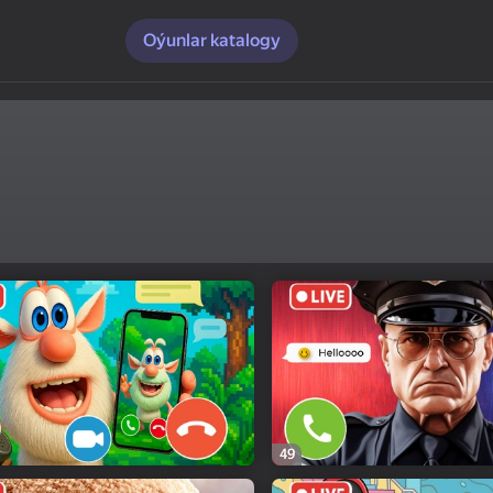
Oýunlar katalogy
49