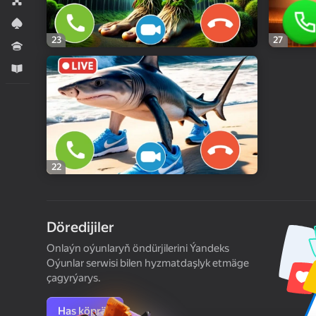
Stolüstinde oýnalýan oýunlar
Kart oýunlary
23
27
Wikipediýa
Оwreniş
22
Döredijiler
Onlaýn oýunlaryň öndürjilerini Ýandeks
Oýunlar serwisi bilen hyzmatdaşlyk etmäge
çagyrýarys.
Has köpräk