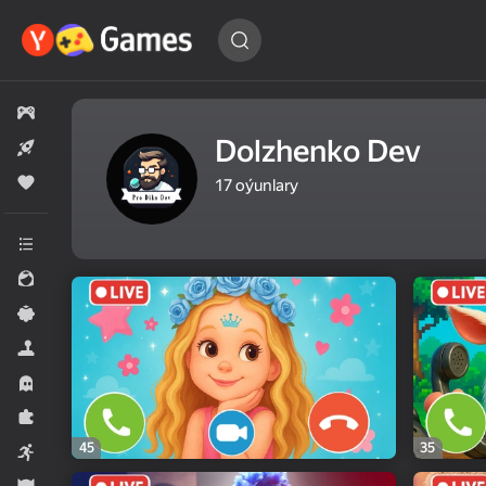
Oýuny
tap…
Hemme oýunlar
Dolzhenko Dev
Täze
Meşhur
17
oýunlary
Hemme kategoriýalar
Gyzykly oýunlar
Ýönekeý
Simeleýatorlar
Horrorlar
Puzzlelar©
45
35
Arcadalar