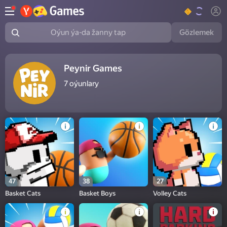
Gözlemek
Oýun ýa-da žanny tap
Peynir Games
7
oýunlary
47
38
27
Basket Cats
Basket Boys
Volley Cats