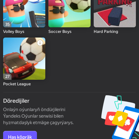
35
Volley Boys
Soccer Boys
Hard Parking
27
Pocket League
Döredijiler
Onlaýn oýunlaryň öndürjilerini
Ýandeks Oýunlar serwisi bilen
hyzmatdaşlyk etmäge çagyrýarys.
Has köpräk