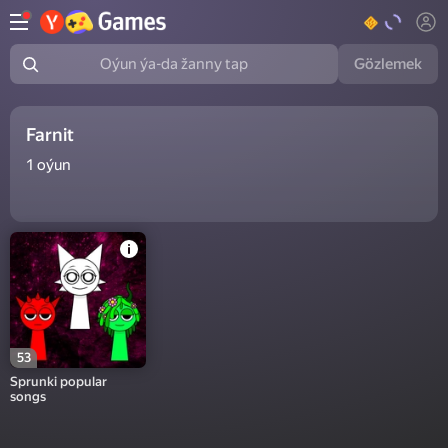
Gözlemek
Oýun ýa-da žanny tap
Farnit
1
oýun
53
Sprunki popular
songs