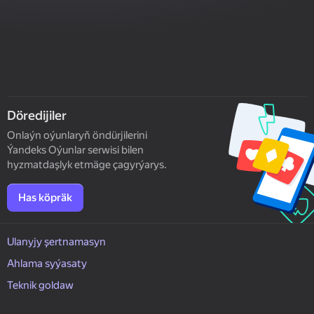
Döredijiler
Onlaýn oýunlaryň öndürjilerini
Ýandeks Oýunlar serwisi bilen
hyzmatdaşlyk etmäge çagyrýarys.
Has köpräk
Ulanyjy şertnamasyn
Ahlama syýasaty
Teknik goldaw