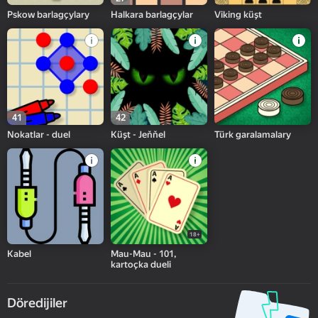
Pskow barlagçylary
Halkara barlagçylar
Viking küşt
41
42
Nokatlar - duel
Küşt - Jeňňel
Türk garalamalary
18+
Kabel
Mau-Mau - 101,
kartoçka dueli
Döredijiler