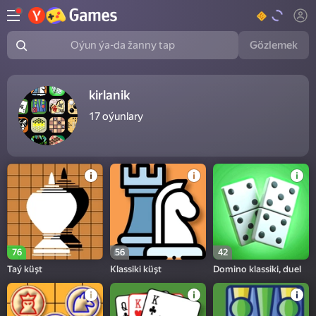
Gözlemek
Oýun ýa-da žanny tap
kirlanik
17
oýunlary
76
56
42
Taý küşt
Klassiki küşt
Domino klassiki, duel