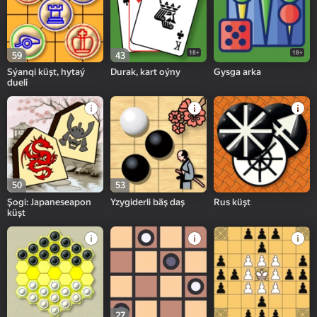
18+
18+
59
43
Sýanqi küşt, hytaý
Durak, kart oýny
Gysga arka
dueli
50
53
Şogi: Japaneseapon
Yzygiderli bäş daş
Rus küşt
küşt
27