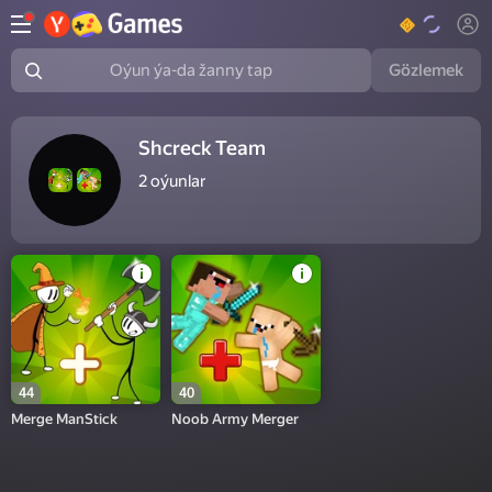
Gözlemek
Oýun ýa-da žanny tap
Shcreck Team
2
oýunlar
44
40
Merge ManStick
Noob Army Merger