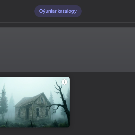
Oýunlar katalogy