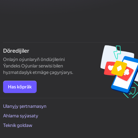
Döredijiler
Onlaýn oýunlaryň öndürjilerini
Ýandeks Oýunlar serwisi bilen
hyzmatdaşlyk etmäge çagyrýarys.
Has köpräk
Ulanyjy şertnamasyn
Ahlama syýasaty
Teknik goldaw