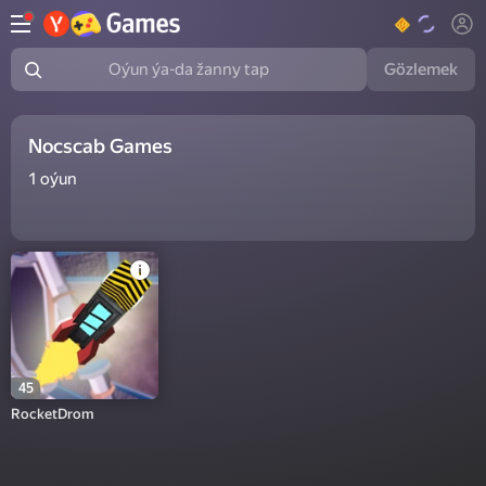
Gözlemek
Oýun ýa-da žanny tap
Nocscab Games
1
oýun
45
RocketDrom