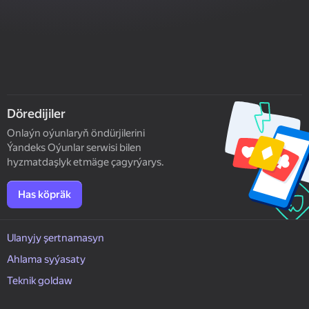
Döredijiler
Onlaýn oýunlaryň öndürjilerini
Ýandeks Oýunlar serwisi bilen
hyzmatdaşlyk etmäge çagyrýarys.
Has köpräk
Ulanyjy şertnamasyn
Ahlama syýasaty
Teknik goldaw