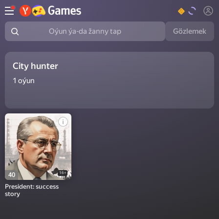
Gözlemek
Oýun ýa-da žanny tap
City hunter
1
oýun
16+
40
President: success
story