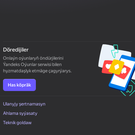
Döredijiler
Onlaýn oýunlaryň öndürjilerini
Ýandeks Oýunlar serwisi bilen
hyzmatdaşlyk etmäge çagyrýarys.
Has köpräk
Ulanyjy şertnamasyn
Ahlama syýasaty
Teknik goldaw