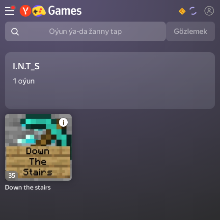
Gözlemek
Oýun ýa-da žanny tap
I.N.T_S
1
oýun
35
Down the stairs