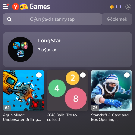
Gözlemek
Oýun ýa-da žanny tap
LongStar
3
oýunlar
62
26
Aqua Miner:
2048 Balls: Try to
Standoff 2: Case and
Underwater Drilling
collect!
Box Opening
Game
Simulator