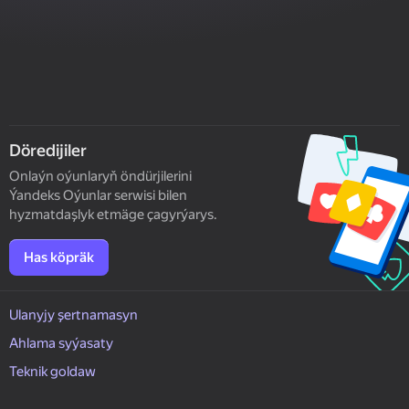
Döredijiler
Onlaýn oýunlaryň öndürjilerini
Ýandeks Oýunlar serwisi bilen
hyzmatdaşlyk etmäge çagyrýarys.
Has köpräk
Ulanyjy şertnamasyn
Ahlama syýasaty
Teknik goldaw