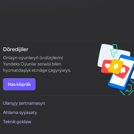
Döredijiler
Onlaýn oýunlaryň öndürjilerini
Ýandeks Oýunlar serwisi bilen
hyzmatdaşlyk etmäge çagyrýarys.
Has köpräk
Ulanyjy şertnamasyn
Ahlama syýasaty
Teknik goldaw