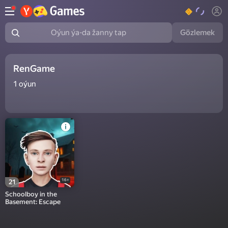
Gözlemek
Oýun ýa-da žanny tap
RenGame
1
oýun
16+
21
Schoolboy in the
Basement: Escape