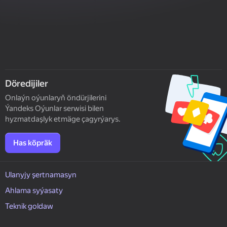
Döredijiler
Onlaýn oýunlaryň öndürjilerini
Ýandeks Oýunlar serwisi bilen
hyzmatdaşlyk etmäge çagyrýarys.
Has köpräk
Ulanyjy şertnamasyn
Ahlama syýasaty
Teknik goldaw