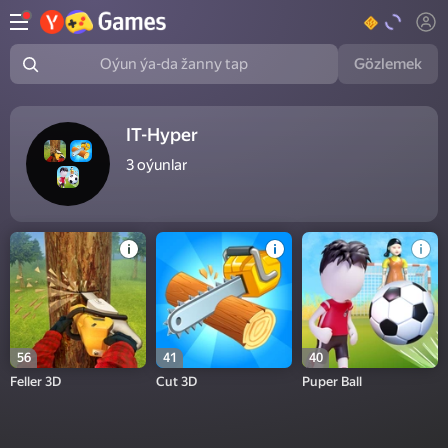
Gözlemek
Oýun ýa-da žanny tap
IT-Hyper
3
oýunlar
56
41
40
Feller 3D
Cut 3D
Puper Ball