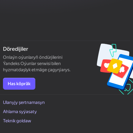
Döredijiler
Onlaýn oýunlaryň öndürjilerini
Ýandeks Oýunlar serwisi bilen
hyzmatdaşlyk etmäge çagyrýarys.
Has köpräk
Ulanyjy şertnamasyn
Ahlama syýasaty
Teknik goldaw