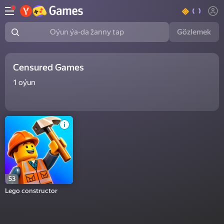
Gözlemek
Oýun ýa-da žanny tap
Censured Games
1
oýun
53
Lego constructor