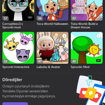
16+
57
56
57
Corruptbox3 x
Toca World Halloween
Toka World: Build a
Sprunki mod
Dream House
16+
52
47
45
Sprunki Interactive
Labubu & Avatar
Sprunki: Mod
Döredijiler
Onlaýn oýunlaryň öndürjilerini
Ýandeks Oýunlar serwisi bilen
hyzmatdaşlyk etmäge çagyrýarys.