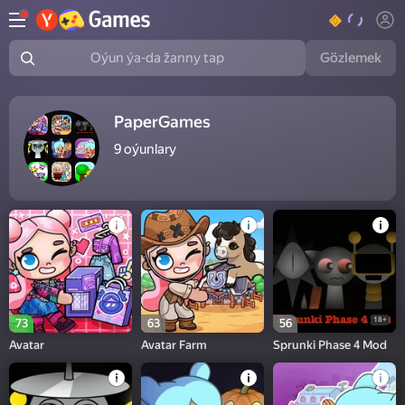
Gözlemek
Oýun ýa-da žanny tap
PaperGames
9
oýunlary
18+
73
63
56
Avatar
Avatar Farm
Sprunki Phase 4 Mod