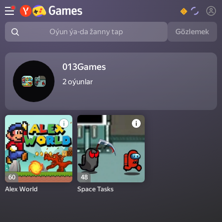
Gözlemek
Oýun ýa-da žanny tap
013Games
2
oýunlar
60
48
Alex World
Space Tasks