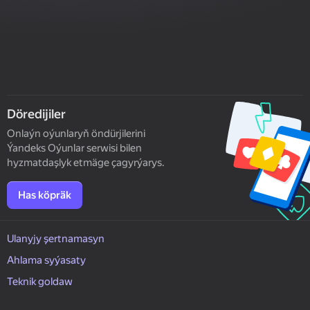
Döredijiler
Onlaýn oýunlaryň öndürjilerini
Ýandeks Oýunlar serwisi bilen
hyzmatdaşlyk etmäge çagyrýarys.
Has köpräk
Ulanyjy şertnamasyn
Ahlama syýasaty
Teknik goldaw