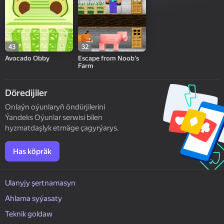
43
32
Avocado Obby
Escape from Noob's
Farm
Döredijiler
Onlaýn oýunlaryň öndürjilerini
Ýandeks Oýunlar serwisi bilen
hyzmatdaşlyk etmäge çagyrýarys.
Has köpräk
Ulanyjy şertnamasyn
Ahlama syýasaty
Teknik goldaw