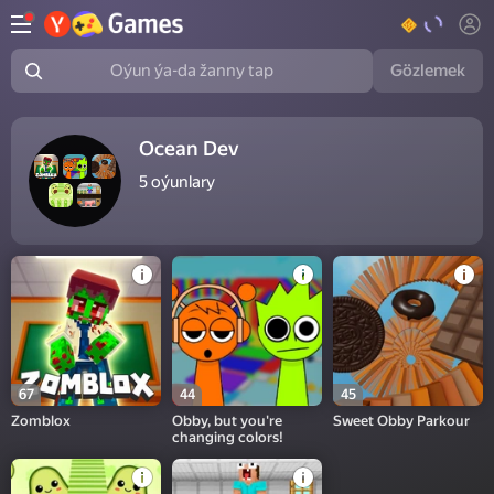
Gözlemek
Oýun ýa-da žanny tap
Ocean Dev
5
oýunlary
67
44
45
Zomblox
Obby, but you're
Sweet Obby Parkour
changing colors!