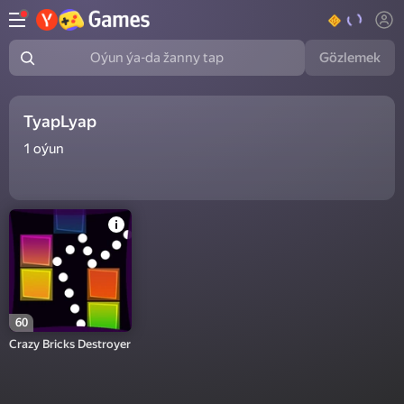
Gözlemek
Oýun ýa-da žanny tap
TyapLyap
1
oýun
60
Crazy Bricks Destroyer