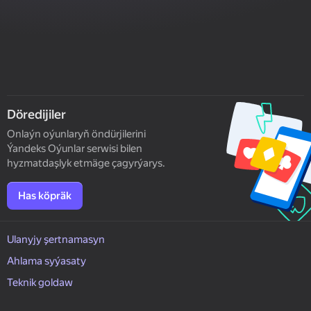
Döredijiler
Onlaýn oýunlaryň öndürjilerini
Ýandeks Oýunlar serwisi bilen
hyzmatdaşlyk etmäge çagyrýarys.
Has köpräk
Ulanyjy şertnamasyn
Ahlama syýasaty
Teknik goldaw