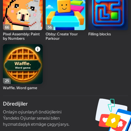
66
56
Pixel Assembly: Paint
Obby: Create Your
Filling blocks
by Numbers
Parkour
25
Waffle. Word game
Döredijiler
Onlaýn oýunlaryň öndürjilerini
Ýandeks Oýunlar serwisi bilen
hyzmatdaşlyk etmäge çagyrýarys.