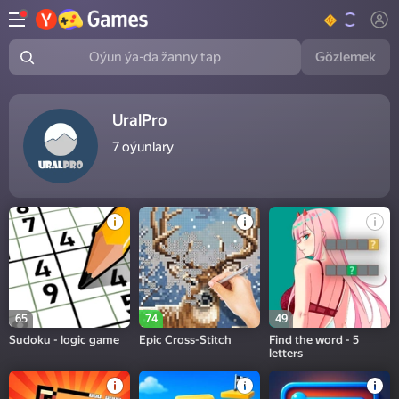
Gözlemek
Oýun ýa-da žanny tap
UralPro
7
oýunlary
65
74
49
Sudoku - logic game
Epic Cross-Stitch
Find the word - 5
letters