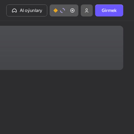
AI oýunlary
Girmek